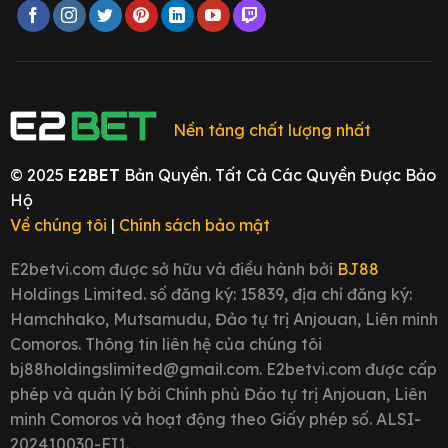
Nền tảng chất lượng nhất
© 2025
E2BET
Bản Quyền. Tất Cả Các Quyền Được Bảo
Hộ
Về chúng tôi
|
Chính sách bảo mật
E2betvi.com được sở hữu và điều hành bởi
BJ88
Holdings Limited. số đăng ký: 15839, địa chỉ đăng ký:
Hamchhako, Mutsamudu, Đảo tự trị Anjouan, Liên minh
Comoros. Thông tin liên hệ của chúng tôi
bj88holdingslimited@gmail.com
. E2betvi.com được cấp
phép và quản lý bởi Chính phủ Đảo tự trị Anjouan, Liên
minh Comoros và hoạt động theo Giấy phép số. ALSI-
202410030-FI1.