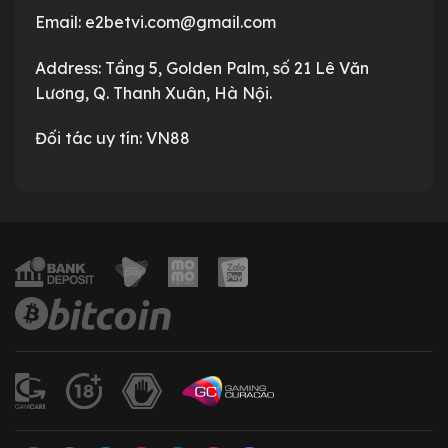
Email:
e2betvi.com@gmail.com
Address:
Tầng 5, Golden Palm, số 21 Lê Văn
Lương, Q. Thanh Xuân, Hà Nội
.
Đối tác uy tín:
VN88