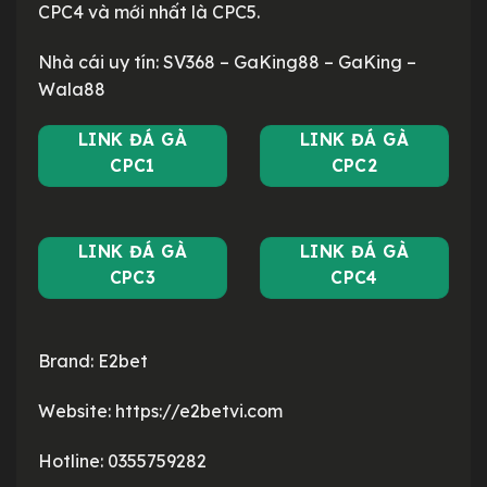
CPC4 và mới nhất là CPC5.
Nhà cái uy tín:
SV368
–
GaKing88
–
GaKing
–
Wala88
LINK ĐÁ GÀ
LINK ĐÁ GÀ
CPC1
CPC2
LINK ĐÁ GÀ
LINK ĐÁ GÀ
CPC3
CPC4
Brand: E2bet
Website:
https://e2betvi.com
Hotline: 0355759282